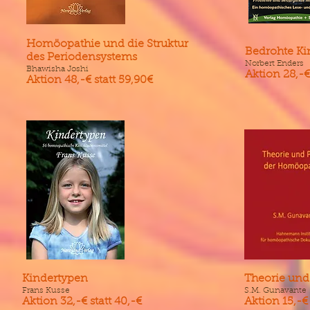
Homöopathie und die Struktur
Bedrohte Ki
des Periodensystems
Norbert Enders
Bhawisha Joshi
Aktion 28,-€ 
Aktion 48,-€ statt 59,90€
Kindertypen
Theorie und
Frans Kusse
S.M. Gunavante
Aktion 32,-€ statt 40,-€
Aktion 15,-€